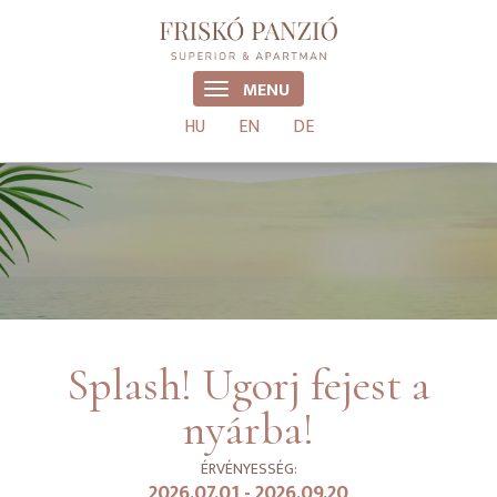
MENU
HU
EN
DE
Splash! Ugorj fejest a
nyárba!
ÉRVÉNYESSÉG:
2026.07.01 - 2026.09.20