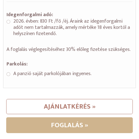
Idegenforgalmi adó:
2026. évben: 830 Ft /fő /éj. Áraink az idegenforgalmi
adót nem tartalmazzák, amely mértéke 18 éves kortól a
helyszínen fizetendő.
A foglalás véglegesítéséhez 30% előleg fizetése szükséges.
Parkolás:
A panzió saját parkolójában ingyenes.
AJÁNLATKÉRÉS »
FOGLALÁS »