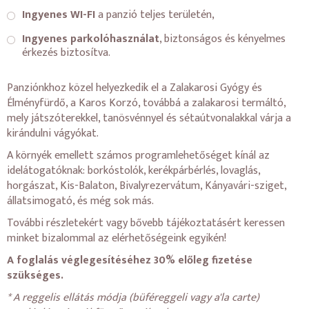
Ingyenes WI-FI
a panzió teljes területén,
Ingyenes parkolóhasználat
, biztonságos és kényelmes
érkezés biztosítva.
Panziónkhoz közel helyezkedik el a Zalakarosi Gyógy és
Élményfürdő, a Karos Korzó, továbbá a zalakarosi termáltó,
mely játszóterekkel, tanösvénnyel és sétaútvonalakkal várja a
kirándulni vágyókat.
A környék emellett számos programlehetőséget kínál az
idelátogatóknak: borkóstolók, kerékpárbérlés, lovaglás,
horgászat, Kis-Balaton, Bivalyrezervátum, Kányavári-sziget,
állatsimogató, és még sok más.
További részletekért vagy bővebb tájékoztatásért keressen
minket bizalommal az elérhetőségeink egyikén!
A foglalás véglegesítéséhez 30% előleg fizetése
szükséges.
* A reggelis ellátás módja (büféreggeli vagy a'la carte)