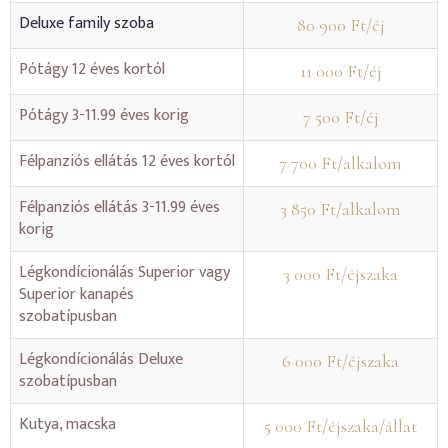
Deluxe family szoba
80 900 Ft/éj
Pótágy 12 éves kortól
11 000 Ft/éj
Pótágy 3-11.99 éves korig
7 500 Ft/éj
Félpanziós ellátás 12 éves kortól
7 700 Ft/alkalom
Félpanziós ellátás 3-11.99 éves
3 850 Ft/alkalom
korig
Légkondícionálás Superior vagy
3 000 Ft/éjszaka
Superior kanapés
szobatípusban
Légkondícionálás Deluxe
6 000 Ft/éjszaka
szobatípusban
Kutya, macska
5 000 Ft/éjszaka/állat