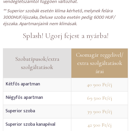
vendéglétszámtól függően változhat.
** Superior szobák esetén klíma kérhető, melynek felára
3000HUF/éjszaka, Deluxe szoba esetén pedig 6000 HUF/
éjszaka. Apartmanjaink nem klímásak.
Splash! Ugorj fejest a nyárba!
Csomagár reggelivel/
Szobatípusok/extra
extra szolgáltatások
szolgáltatások
árai
Kétfős apartman
40 900 Ft/éj
Négyfős apartman
69 500 Ft/éj
Superior szoba
39 900 Ft/éj
Superior szoba kanapéval
42 500 Ft/éj