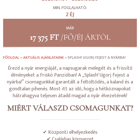
MIN. FOGLALHATÓ:
2 ÉJ
MÁR
17 375 FT
/FŐ/ÉJ ÁRTÓL
FŐOLDAL
»
AKTUÁLIS AJÁNLATAINK
»
SPLASH! UGORJ FEJEST A NYÁRBA!
Érezd a nyár energiáját, a napsugarak melegét és a frissítő
élményeket a Friskó Panzióban! A „Splash! Ugorj fejest a
nyárba!” csomagunkkal garantált a feltöltődés, a kaland és a
gondtalan pihenés. Most itt az idő, hogy a hétköznapokat
hátrahagyva teljesen átadd magad a nyár élvezetének!
MIÉRT VÁLASZD CSOMAGUNKAT?
✔ Központi elhelyezkedés
✔ Családias környezet