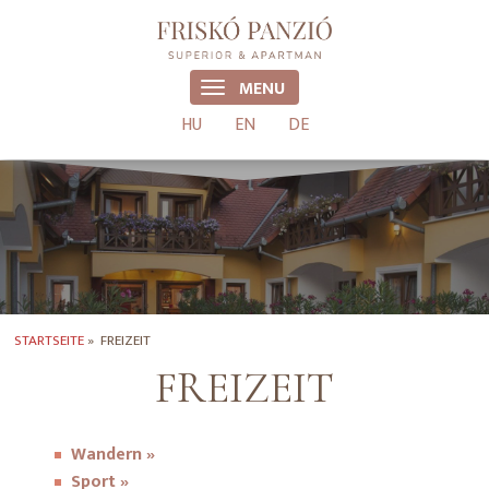
MENU
HU
EN
DE
STARTSEITE
»
FREIZEIT
FREIZEIT
Wandern »
Sport »