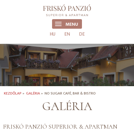
MENU
HU
EN
DE
KEZDŐLAP
»
GALÉRIA
»
NO SUGAR CAFÉ, BAR & BISTRO
GALÉRIA
FRISKÓ PANZIÓ SUPERIOR & APARTMAN