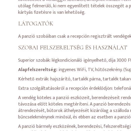
utólag felmerülő, ki nem egyenlített tételek összegét a 
kártyás fizetésre is van lehetőség.
LÁTOGATÓK
A panzió szobáiban csak a recepción regisztrált vendége
SZOBAI FELSZERELTSÉG ÉS HASZNÁLAT
Superior szobák: légkondicionáló igényelhető, díja 3000 F
Alapfelszereltség:
ingyenes WiFi, TV, hűtőszekrény. (Su
Kérhető extrák: hajszárító, tartalék párna, tartalék takar
Extra szolgáltatásokról a recepción érdeklődjön: telefon
A vendég köteles a panzió eszközeit, berendezéseit rende
távozása előtt köteles megtéríteni. A panzió berendezési,
átrendezését, bútorok áthelyezését kizárólag a szálloda m
bűncselekménynek minősül, és ebben az esetben a panzió 
A panzió bármely eszközének, berendezési, felszereltségi