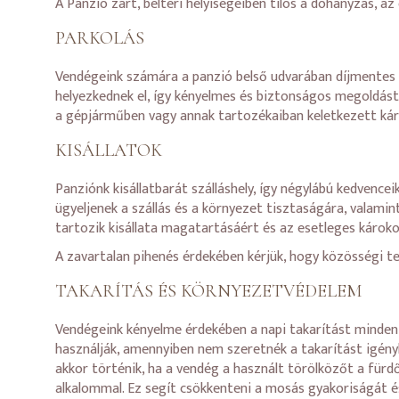
A Panzió zárt, beltéri helyiségeiben tilos a dohányzás, az 
PARKOLÁS
Vendégeink számára a panzió belső udvarában díjmentes p
helyezkednek el, így kényelmes és biztonságos megoldást n
a gépjárműben vagy annak tartozékaiban keletkezett károk
KISÁLLATOK
Panziónk kisállatbarát szálláshely, így négylábú kedvencei
ügyeljenek a szállás és a környezet tisztaságára, valamin
tartozik kisállata magatartásáért és az esetleges károko
A zavartalan pihenés érdekében kérjük, hogy közösségi t
TAKARÍTÁS ÉS KÖRNYEZETVÉDELEM
Vendégeink kényelme érdekében a napi takarítást minden n
használják, amennyiben nem szeretnék a takarítást igén
akkor történik, ha a vendég a használt törölközőt a fürd
alkalommal. Ez segít csökkenteni a mosás gyakoriságát é