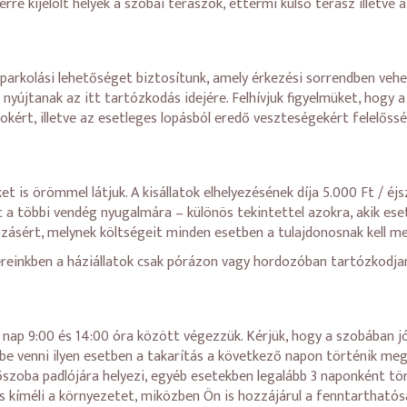
erre kijelölt helyek a szobai teraszok, éttermi külső terasz illetve
arkolási lehetőséget biztosítunk, amely érkezési sorrendben vehet
yújtanak az itt tartózkodás idejére. Felhívjuk figyelmüket, hogy a
ért, illetve az esetleges lopásból eredő veszteségekért felelőssé
ket is örömmel látjuk. A kisállatok elhelyezésének díja 5.000 Ft / éj
t a többi vendég nyugalmára – különös tekintettel azokra, akik ese
zásért, melynek költségeit minden esetben a tulajdonosnak kell me
ereinkben a háziállatok csak pórázon vagy hordozóban tartózkodjan
ap 9:00 és 14:00 óra között végezzük. Kérjük, hogy a szobában jól
ybe venni ilyen esetben a takarítás a következő napon történik m
őszoba padlójára helyezi, egyéb esetekben legalább 3 naponként tö
s kíméli a környezetet, miközben Ön is hozzájárul a fenntartható