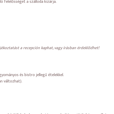
ó felelősséget a szálloda kizárja.
jékoztatást a recepción kaphat, vagy írásban érdeklődhet!
gyományos és bistro jellegű ételekkel.
n változhat).