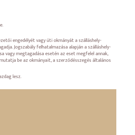
e.
zetői engedélyét vagy úti okmányát a szálláshely-
adja. Jogszabály felhatalmazása alapján a szálláshely-
ása vagy megtagadása esetén az eset megfelel annak,
 mutatja be az okmányait, a szerződésszegés általános
azdag lesz.