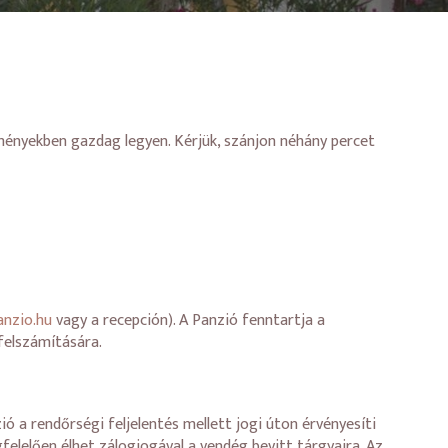
ményekben gazdag legyen. Kérjük, szánjon néhány percet
anzio.hu
vagy a recepción). A Panzió fenntartja a
felszámítására.
ó a rendőrségi feljelentés mellett jogi úton érvényesíti
elelően élhet zálogjogával a vendég bevitt tárgyaira. Az