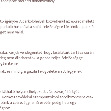
 a főbejárat melletti dohányzóhely.
ő igénybe. A parkolóhelyek közvetlenül az épület mellett
 parkoló használata saját felelősségre történik; a panzió
get nem vállal.
szaka. Kérjük vendégeinket, hogy kisállataik tartása során
tleg nem állatbarátok. A gazda teljes felelősséggel
gtérítenie.
ak, és mindig a gazda felügyelete alatt legyenek.
 látható helyen elhelyezett „Ne zavarj” kártyát
eg. Környezetvédelmi szempontokból törölközőcsere csak
rténik a csere, ágynemű esetén pedig heti egy
sághoz.