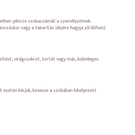
setben jelezze szobaszámát a személyzetnek.
vozáskor vagy a takarítás idejére hagyja jól látható
ítést, virágcsokrot, tortát vagy más, különleges
t esetén kérjük, kövesse a szobában kihelyezett