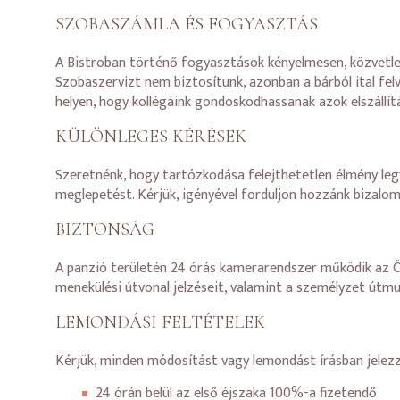
SZOBASZÁMLA ÉS FOGYASZTÁS
A Bistroban történő fogyasztások kényelmesen, közvetle
Szobaszervizt nem biztosítunk, azonban a bárból ital felv
helyen, hogy kollégáink gondoskodhassanak azok elszállítá
KÜLÖNLEGES KÉRÉSEK
Szeretnénk, hogy tartózkodása felejthetetlen élmény legy
meglepetést. Kérjük, igényével forduljon hozzánk bizalo
BIZTONSÁG
A panzió területén 24 órás kamerarendszer működik az Ön
menekülési útvonal jelzéseit, valamint a személyzet útmu
LEMONDÁSI FELTÉTELEK
Kérjük, minden módosítást vagy lemondást írásban jelez
24 órán belül az első éjszaka 100%-a fizetendő