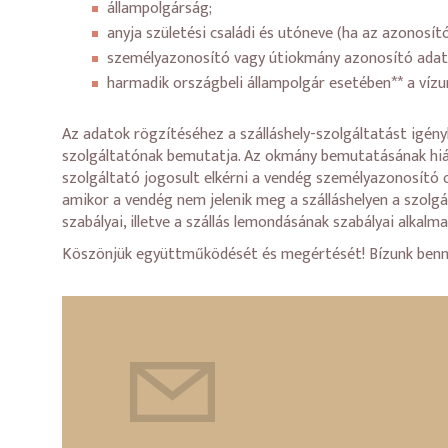
állampolgárság;
anyja születési családi és utóneve (ha az azonos
személyazonosító vagy útiokmány azonosító adat
harmadik országbeli állampolgár esetében** a vízu
Az adatok rögzítéséhez a szálláshely-szolgáltatást igény
szolgáltatónak bemutatja. Az okmány bemutatásának hiány
szolgáltató jogosult elkérni a vendég személyazonosító
amikor a vendég nem jelenik meg a szálláshelyen a szolg
szabályai, illetve a szállás lemondásának szabályai alkalm
Köszönjük együttműködését és megértését! Bízunk benne, 