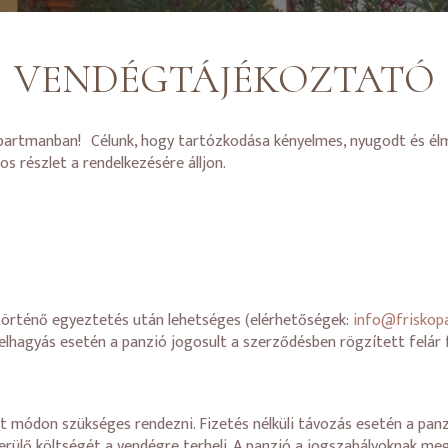
VENDÉGTÁJÉKOZTATÓ
Apartmanban! Célunk, hogy tartózkodása kényelmes, nyugodt és él
 részlet a rendelkezésére álljon.
 történő egyeztetés után lehetséges (elérhetőségek:
info@friskop
hagyás esetén a panzió jogosult a szerződésben rögzített felár 
t módon szükséges rendezni. Fizetés nélküli távozás esetén a panzi
ülő költségét a vendégre terheli. A panzió a jogszabályoknak megf