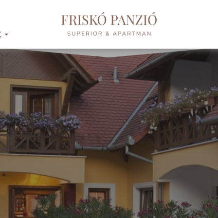
K
...