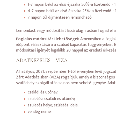
1-3 napon belül az első éjszaka 50%-a fizetendő - 1
4-7 napon belül az első éjszaka 25%-a fizetendő - 1
7 napon túl díjmentesen lemondható
Lemondást vagy módosítást kizárólag írásban fogad el a
Foglalás módosítási lehetőségei:
Amennyiben a foglalá
időpont választására a szabad kapacitás függvényében. Eb
módosítási igényét legalább 20 nappal az eredeti érkezési
ADATKEZELÉS – VIZA
A hatályos, 2021. szeptember 1-től érvényben lévő jogsz
Zárt Adatbázisban (VIZA) rögzítjük, amely a biztonságo
szálláshely-szolgáltatás sajnos nem vehető igénybe. Adat
családi és utónév;
születési családi és utónév;
születés helye; születés ideje;
vendég neme;