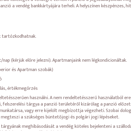
panzió a vendég bankkártyájára terheli. A helyszínen készpénzes, h
k tartózkodhatnak.
t/nap (kérjük előre jelezni). Apartmanjaink nem légkondicionáltak.
perior és Apartman szobák)
ó
álás, értékmegőrzés
ltetésszerűen használni. A nem rendeltetésszerű használatból ered
 felszerelési tárgya a panzió területéről kizárólag a panzió előzete
unkatársa, vagy erre kijelölt megbízottja végezheti. Szobai dolog 
megteszi a szükséges büntetőjogi és polgári jogi lépéseket.
 tárgyának meghibásodását a vendég köteles bejelenteni a szállodá