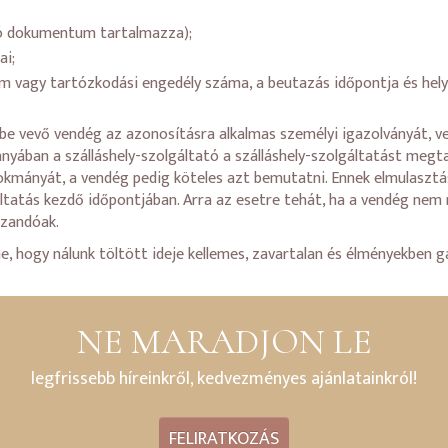
ító dokumentum tartalmazza);
ai;
m vagy tartózkodási engedély száma, a beutazás időpontja és hely
be vevő vendég az azonosításra alkalmas személyi igazolványát, ve
ában a szálláshely-szolgáltató a szálláshely-szolgáltatást megtag
 okmányát, a vendég pedig köteles azt bemutatni. Ennek elmulaszt
áltatás kezdő időpontjában. Arra az esetre tehát, ha a vendég nem
azandóak.
hogy nálunk töltött ideje kellemes, zavartalan és élményekben g
NE MARADJON LE
legfrissebb híreinkről, kedvezményes ajánlatainkról!
FELIRATKOZÁS