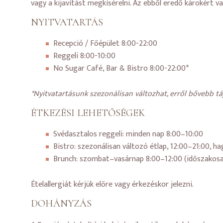
vagy a kijavítást megkísérelni. Az ebből eredő károkért val
NYITVATARTÁS
Recepció / Főépület 8:00-22:00
Reggeli 8:00-10:00
No Sugar Café, Bar & Bistro 8:00-22:00*
*Nyitvatartásunk szezonálisan változhat, erről bővebb tá
ÉTKEZÉSI LEHETŐSÉGEK
Svédasztalos reggeli: minden nap 8:00–10:00
Bistro: szezonálisan változó étlap, 12:00–21:00, ha
Brunch: szombat–vasárnap 8:00–12:00 (időszakosa
Ételallergiát kérjük előre vagy érkezéskor jelezni.
DOHÁNYZÁS