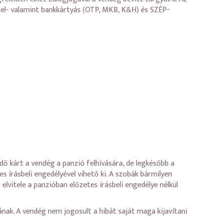
itel- valamint bankkártyás (OTP, MKB, K&H) és SZÉP-
ő kárt a vendég a panzió felhívására, de legkésőbb a
s írásbeli engedélyével vihető ki. A szobák bármilyen
elvitele a panzióban előzetes írásbeli engedélye nélkül
nak. A vendég nem jogosult a hibát saját maga kijavítani