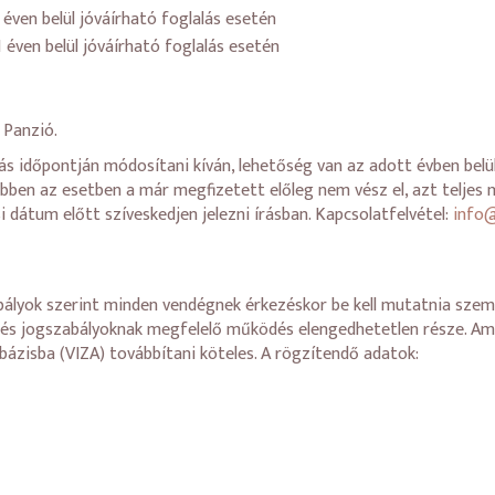
 éven belül jóváírható foglalás esetén
 éven belül jóváírható foglalás esetén
 Panzió.
s időpontján módosítani kíván, lehetőség van az adott évben belül
ben az esetben a már megfizetett előleg nem vész el, azt teljes m
 dátum előtt szíveskedjen jelezni írásban. Kapcsolatfelvétel:
info@
abályok szerint minden vendégnek érkezéskor be kell mutatnia sz
s és jogszabályoknak megfelelő működés elengedhetetlen része. A
bázisba (VIZA) továbbítani köteles. A rögzítendő adatok: