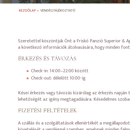
KEZDŐLAP
»
VENDÉGTÁJÉKOZTATÓ
Szeretettel köszöntjük Önt a Friskó Panzió Superior & 
a következő információk átolvasására, hogy minden fontos
ÉRKEZÉS ÉS TÁVOZÁS
Check-in: 14:00–22:00 között
Check-out: délelőtt 10:00-ig
Kései érkezés vagy távozás kizárólag az érkezés napján
lehetőségét az igény megtagadására. Késedelmes szobael
FIZETÉSI FELTÉTELEK
A szállás és a szolgáltatások ellenértékét a megállapodot
követelését a vendéggel szemben, amelynek minden felmer