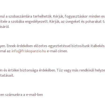
nül a szobaszámlára terhelhetők. Kérjük, fogyasztáskor minden e
itele a szobába engedélyezett. Kérjük, az üvegeket és poharakat tá
sáról.
en. Ennek érdekében előzetes egyeztetéssel biztosítunk italbekész
mmal az
info@friskopanzio.hu
e-mail címen.
 és értékei biztonsága érdekében. Tűz vagy más rendkívüli helyze
tatásait.
zen számunkra a e-mail-ben