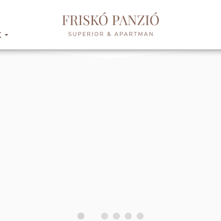
K
...