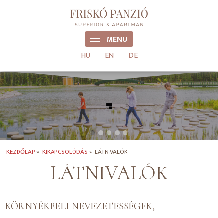
MENU
HU
EN
DE
KEZDŐLAP
»
KIKAPCSOLÓDÁS
»
LÁTNIVALÓK
LÁTNIVALÓK
KÖRNYÉKBELI NEVEZETESSÉGEK,