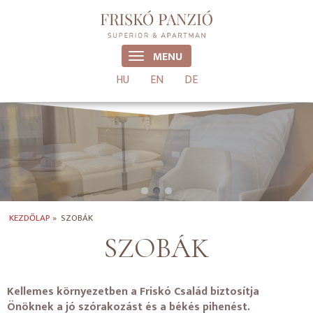
MENU
HU
EN
DE
KEZDŐLAP
»
SZOBÁK
SZOBÁK
Kellemes környezetben a Friskó Család biztosítja
Önöknek a jó szórakozást és a békés pihenést.