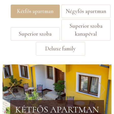
Kétfős apartman
Négyfős apartman
Superior szoba
Superior szoba
kanapéval
Deluxe family
KÉTFŐS APARTMAN